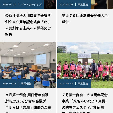
2024.09.15
パートナーシップ
2024.09.06
事業報告
公益社団法人川口青年会議所
第１７９回通常総会開催のご
創立６０周年記念式典「わ」
報告
～共創する未来へ～開催のご
報告
2024.08.22
事業報告
2024.07.14
事業報告
８月第一例会 川口青年会議
７月第一例会 ６０周年記念
所×とだわらび青年会議所
事業 「来ちゃいなよ！真夏
ＴＥＡＭ「共創」開催のご報
の防災フェスティバルin川