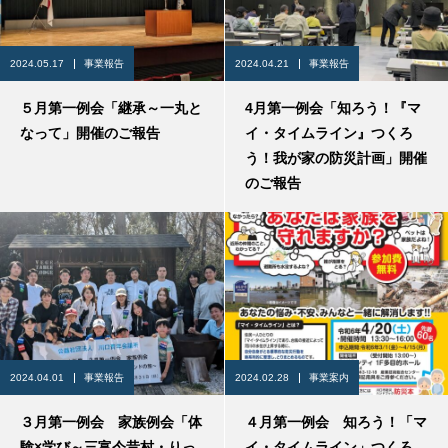
2024.05.17
事業報告
2024.04.21
事業報告
５月第一例会「継承～一丸と
4月第一例会「知ろう！『マ
なって」開催のご報告
イ・タイムライン』つくろ
う！我が家の防災計画」開催
のご報告
2024.04.01
事業報告
2024.02.28
事業案内
３月第一例会 家族例会「体
４月第一例会 知ろう！「マ
験×学び～三富今昔村・りっ
イ・タイムライン」つくろ