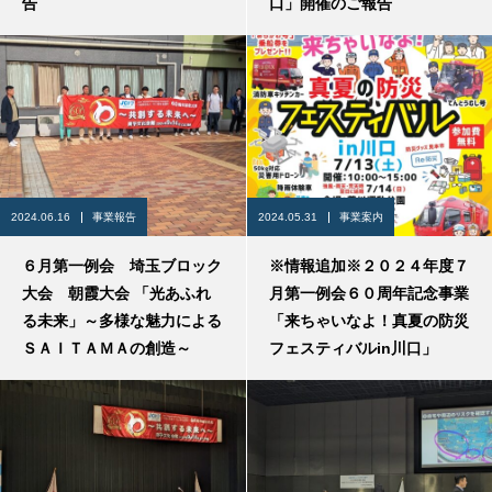
告
口」開催のご報告
2024.06.16
事業報告
2024.05.31
事業案内
６月第一例会 埼玉ブロック
※情報追加※２０２４年度７
大会 朝霞大会 「光あふれ
月第一例会６０周年記念事業
る未来」～多様な魅力による
「来ちゃいなよ！真夏の防災
ＳＡＩＴＡＭＡの創造～
フェスティバルin川口」