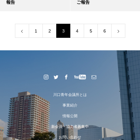
報告
ご報告
1
2
3
4
5
6
川口青年会議所とは
事業紹介
情報公開
新会員・協力者募集中
お問い合わせ