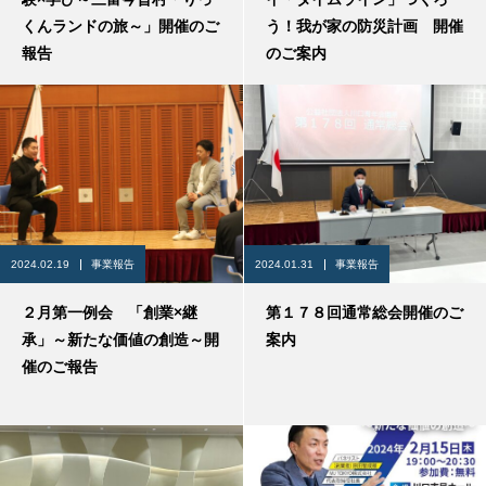
くんランドの旅～」開催のご
う！我が家の防災計画 開催
報告
のご案内
2024.02.19
事業報告
2024.01.31
事業報告
２月第一例会 「創業×継
第１７８回通常総会開催のご
承」～新たな価値の創造～開
案内
催のご報告