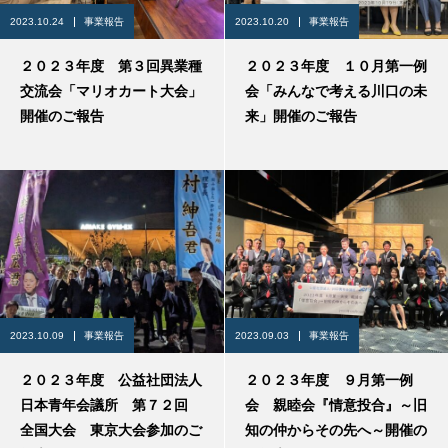
2023.10.24
事業報告
2023.10.20
事業報告
２０２３年度 第３回異業種
２０２３年度 １０月第一例
交流会「マリオカート大会」
会「みんなで考える川口の未
開催のご報告
来」開催のご報告
2023.10.09
事業報告
2023.09.03
事業報告
２０２３年度 公益社団法人
２０２３年度 ９月第一例
日本青年会議所 第７２回
会 親睦会『情意投合』～旧
全国大会 東京大会参加のご
知の仲からその先へ～開催の