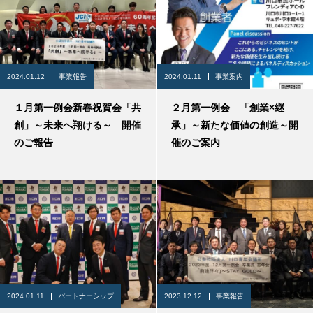
2024.01.12
事業報告
2024.01.11
事業案内
１月第一例会新春祝賀会「共
２月第一例会 「創業×継
創」～未来へ翔ける～ 開催
承」～新たな価値の創造～開
のご報告
催のご案内
2024.01.11
パートナーシップ
2023.12.12
事業報告