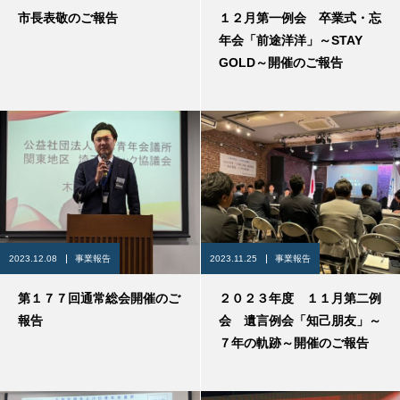
市長表敬のご報告
１２月第一例会 卒業式・忘
年会「前途洋洋」～STAY
GOLD～開催のご報告
2023.12.08
事業報告
2023.11.25
事業報告
第１７７回通常総会開催のご
２０２３年度 １１月第二例
報告
会 遺言例会「知己朋友」～
７年の軌跡～開催のご報告