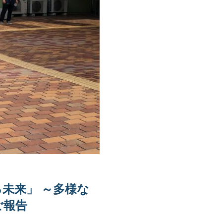
未来」 ～多様な
ご報告