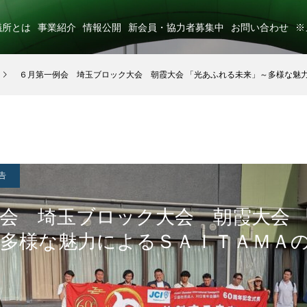
議所とは
事業紹介
情報公開
新会員・協力者募集中
お問い合わせ
※
６月第一例会 埼玉ブロック大会 朝霞大会 「光あふれる未来」～多様な魅
告
会 埼玉ブロック大会 朝霞大会 
～多様な魅力によるＳＡＩＴＡＭＡ