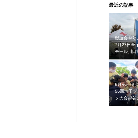
最近の記事
献血会やり
7月27日＠
モール川口
6月第一例
56回埼玉ブ
ク大会越谷
参加・開催
らせ