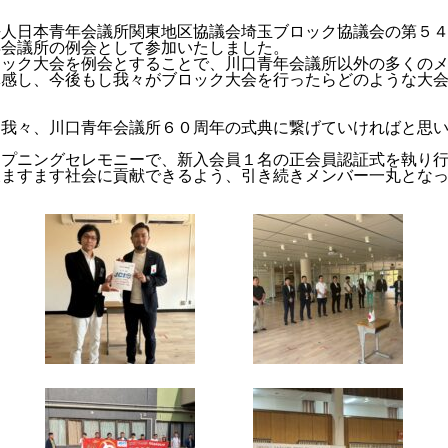
人日本青年会議所関東地区協議会埼玉ブロック協議会の第５４
年会議所の例会として参加いたしました。
ック大会を
例会
とすることで、
川口青年会議所以外の多くの
体感し、今後もし我々がブロック大会を行ったらどのような大
我々、
川口青年会議所６０周年の式典に繋げていければと思
プニングセレモニーで、新入会員１名の正会員認証式を執り行
ますます社会に貢献できるよう、引き続きメンバー一丸となっ