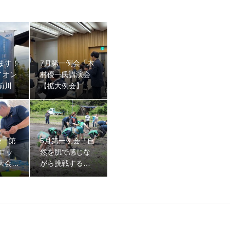
ます！
7月第一例会「木
イオン
村優一氏講演会
前川
【拡大例会】」
参加・開催のお
知らせ
会「第
5月第一例会「自
ロッ
然を肌で感じな
大会」
がら挑戦する
のお知
「意欲」を育む
～田植え体験
～」開催のお知
らせ