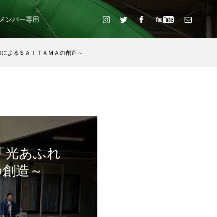
メンバー専用
力によるＳＡＩＴＡＭＡの創造～
「光あふれ
の創造～