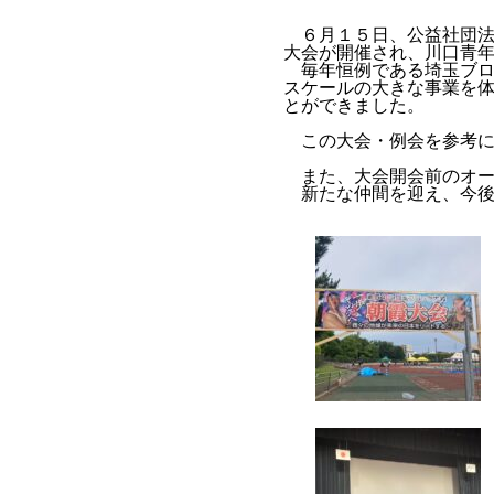
６月１５日、公益社団法
大会が開催され、川口青
毎年恒例である埼玉ブロ
ス
ケールの大きな事業を
とができました。
この大会・例会を参考に
また、大会開会前のオー
新たな仲間を迎え、今後