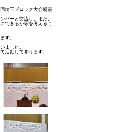
回埼玉ブロック大会朝霞
メンバーと交流し、また、
会にできるか等を考
えるこ
います。
いました。
て活動して参ります。