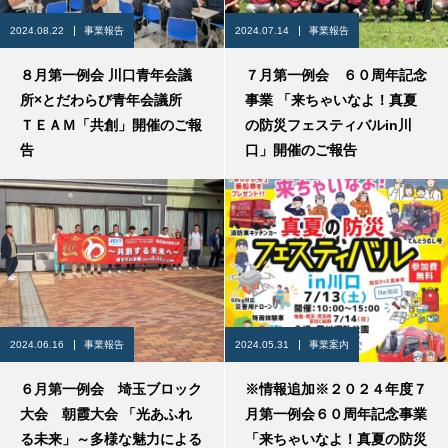
2024.08.22
事業報告
2024.07.14
事業報告
８月第一例会 川口青年会議
７月第一例会 ６０周年記念
所×とだわらび青年会議所
事業 「来ちゃいなよ！真夏
ＴＥＡＭ「共創」開催のご報
の防災フェスティバルin川
告
口」開催のご報告
2024.06.16
事業報告
2024.05.31
事業案内
６月第一例会 埼玉ブロック
※情報追加※２０２４年度７
大会 朝霞大会 「光あふれ
月第一例会６０周年記念事業
る未来」～多様な魅力による
「来ちゃいなよ！真夏の防災