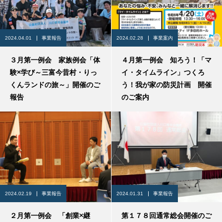
2024.04.01
事業報告
2024.02.28
事業案内
３月第一例会 家族例会「体
４月第一例会 知ろう！「マ
験×学び～三富今昔村・りっ
イ・タイムライン」つくろ
くんランドの旅～」開催のご
う！我が家の防災計画 開催
報告
のご案内
2024.02.19
事業報告
2024.01.31
事業報告
２月第一例会 「創業×継
第１７８回通常総会開催のご