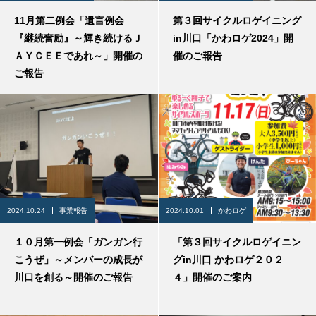
11月第二例会「遺言例会
第３回サイクルロゲイニング
『継続奮励』～輝き続けるＪ
in川口「かわロゲ2024」開
ＡＹＣＥＥであれ～」開催の
催のご報告
ご報告
2024.10.24
事業報告
2024.10.01
かわロゲ
１０月第一例会「ガンガン行
「第３回サイクルロゲイニン
こうぜ」～メンバーの成長が
グin川口 かわロゲ２０２
川口を創る～開催のご報告
４」開催のご案内