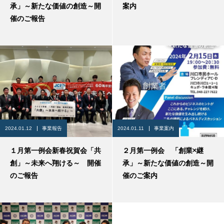
承」～新たな価値の創造～開
案内
催のご報告
2024.01.12
事業報告
2024.01.11
事業案内
１月第一例会新春祝賀会「共
２月第一例会 「創業×継
創」～未来へ翔ける～ 開催
承」～新たな価値の創造～開
のご報告
催のご案内