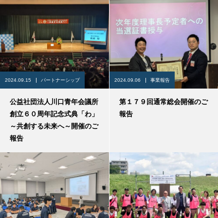
2024.09.15
パートナーシップ
2024.09.06
事業報告
公益社団法人川口青年会議所
第１７９回通常総会開催のご
創立６０周年記念式典「わ」
報告
～共創する未来へ～開催のご
報告