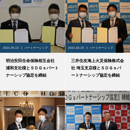
2021.05.13
パートナーシップ
2021.04.15
パートナーシップ
明治安田生命保険相互会社
三井住友海上火災保険株式会
浦和支社様とＳＤＧｓパート
社 埼玉支店様とＳＤＧｓパ
ナーシップ協定を締結
ートナーシップ協定を締結