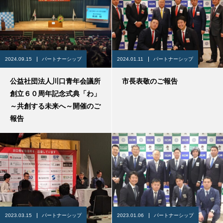
2024.09.15
パートナーシップ
2024.01.11
パートナーシップ
公益社団法人川口青年会議所
市長表敬のご報告
創立６０周年記念式典「わ」
～共創する未来へ～開催のご
報告
2023.03.15
パートナーシップ
2023.01.06
パートナーシップ