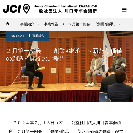
事業紹介
事業報告
２月第一例会 「創業×継承」～新たな価値の創造～開催のご報告
2024.02.19
事業報告
２月第一例会 「創業×継承」～新たな価値
の創造～開催のご報告
２０２４年２月１５日（木）、公益社団法人川口青年会議
所 ２月第一例会 「創業×継承」～新たな価値の創造～がフ