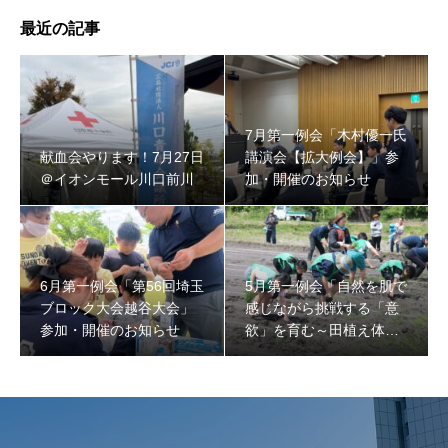
最近の記事
7月第一例会「木村優一氏
献血会やります！7月27日
講演会【拡大例会】」参
＠イオンモール川口前川
加・開催のお知らせ
6月第一例会「第56回埼玉
5月第一例会「自然を肌で
ブロック大会越谷大会」
感じながら挑戦する「意
参加・開催のお知らせ
欲」を育む～田植え体験
～」開催のお知らせ