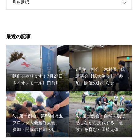
月を選択
最近の記事
7月第一例会「木村優一氏
献血会やります！7月27日
講演会【拡大例会】」参
＠イオンモール川口前川
加・開催のお知らせ
6月第一例会「第56回埼玉
5月第一例会「自然を肌で
ブロック大会越谷大会」
感じながら挑戦する「意
参加・開催のお知らせ
欲」を育む～田植え体験
～」開催のお知らせ